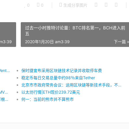
0
0
生成分享图片
过去一小时推特讨论量：BTC排名第一，BCH进入前
五
m3:39
2020年1月20日 am3:39
下一篇 
区块链公司Digital Asset已获得三星和Salesforce Ventures的投资
保时捷宣布采用区块链技术记录并收取停车费
稳定币每日交易总量中约98％来自Tether
北京市市政府常务会议：运用区块链等新技术手段，不断提高监管效能
全网首个融合Defi+NFT+元宇宙为一体的，新金融MVS近期即将上线
以太坊行情|ETH现价239.72美元
海通证券：A股区块链板块或成市场热点，投资者可根据其产业链进行布局
何一：当前的熊市并不算熊市