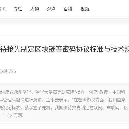
情
专栏
人物
观点
百科
视频
待抢先制定区块链等密码协议标准与技术
阅读 725
题讲座在郑州举行，清华大学高等研究院“杨振宁讲座”教授、中国科
码管理局邀请进行演讲。王小云表示，“在密码协议方面，我们国家
先制定标准，就掌握了先机。我国亟待抢先制定物联网、车联网、区
。”（大河网）