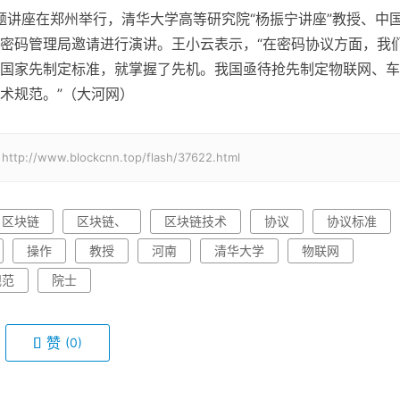
题讲座在郑州举行，清华大学高等研究院“杨振宁讲座”教授、中
密码管理局邀请进行演讲。王小云表示，“在密码协议方面，我
国家先制定标准，就掌握了先机。我国亟待抢先制定物联网、车
术规范。”（大河网）
ww.blockcnn.top/flash/37622.html
区块链
区块链、
区块链技术
协议
协议标准
操作
教授
河南
清华大学
物联网
规范
院士
赞
(0)