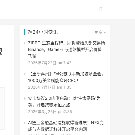
7*24小时快讯
更多 »
ZIPPO 生态里程碑：即将登陆头部交易所
Binance，GameFi 与通缩模型开启价值
规
飞轮
2026年7月22日 pm7:42
【重磅喜讯】Eni公链联手新加坡基金会，
1000万美金赋能众环CRC！
2026年7月17日 am11:33
安卡协议2.0内测启动：以“生命密码”为
钥，开启跨链永恒之旅
2026年3月23日 pm2:35
AI链上金融基础设施取得新进展：NEX完
成节点数据迁移并开启平台内测