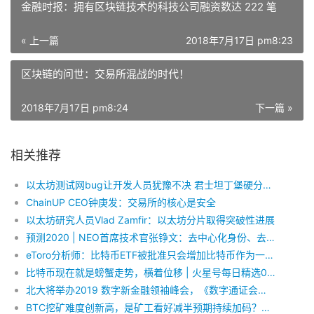
金融时报：拥有区块链技术的科技公司融资数达 222 笔
« 上一篇
2018年7月17日 pm8:23
区块链的问世：交易所混战的时代！
2018年7月17日 pm8:24
下一篇 »
相关推荐
以太坊测试网bug让开发人员犹豫不决 君士坦丁堡硬分叉或推迟至明年二月
ChainUP CEO钟庚发：交易所的核心是安全
以太坊研究人员Vlad Zamfir：以太坊分片取得突破性进展
预测2020 | NEO首席技术官张铮文：去中心化身份、去中心化存储、数据主权回归用户将是2020年技术热点
eToro分析师：比特币ETF被批准只会增加比特币作为一种投资工具的价值
比特币现在就是螃蟹走势，横着位移 | 火星号每日精选0104
北大将举办2019 数字新金融领袖峰会，《数字通证会计准则》引关注
BTC挖矿难度创新高，是矿工看好减半预期持续加码？还是骑虎难下？