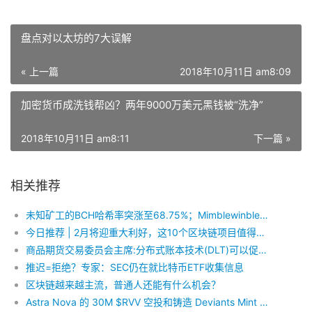
盘点对以太坊的7大误解
« 上一篇
2018年10月11日 am8:09
加密货币成洗钱帮凶？两年9000万美元黑钱被“洗净”
2018年10月11日 am8:11
下一篇 »
相关推荐
未知矿工的BCH哈希率突涨至68.75%；Mimblewinble扩展模块开发已开始，新同步机制将使LTC受益
今日推荐 | 2月将迎重大利好，这10个区块链项目值得重点关注
商品期货交易委员会主席:分布式账本技术(DLT)可以促进监管自动化
推迟=拒绝？专家：SEC仍在就比特币ETF收集信息
区块链越来越主流，普通人还能有什么机会？
Astra Nova 的 30M $RVV 空投和铸造 Deviants Mint Pass之完整指南