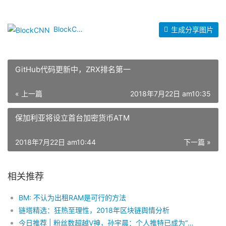
BlockCNN
生成分享图片
GitHub代码更新中，ZRX排名第一
« 上一篇
2018年7月22日 am10:35
保加利亚将设立首台加密货币ATM
2018年7月22日 am10:44
下一篇 »
相关推荐
BM: 不认为出租RAM是可行的方法
链塔精选：狂热至理性，2018年区块链舆情分析
今日推荐 | 粉丝数超越V神，孙宇晨：个人推特已成为“行业第一大推特号”