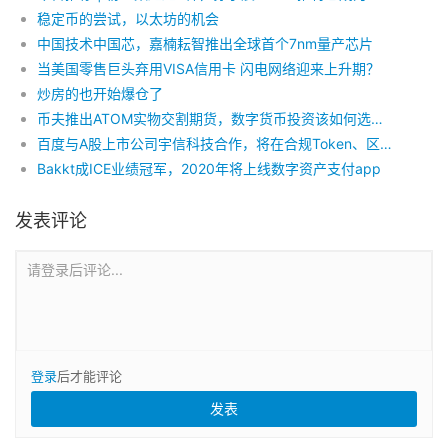
稳定币的尝试，以太坊的机会
中国技术中国芯，嘉楠耘智推出全球首个7nm量产芯片
当美国零售巨头弃用VISA信用卡 闪电网络迎来上升期？
炒房的也开始爆仓了
币夫推出ATOM实物交割期货，数字货币投资该如何选择？
百度与A股上市公司宇信科技合作，将在合规Token、区块链金融解决方案领域发力
Bakkt成ICE业绩冠军，2020年将上线数字资产支付app
发表评论
请登录后评论...
登录
后才能评论