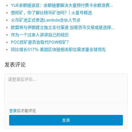
YUE余额链波叔：余额链要解决大量预付费卡余额浪费的问题
想挖矿，你了解比特币矿池吗？| 火星号精选
火币矿池正式参选Lambda合伙人节点
欧盟将与伊朗建立独立支付渠道 加密货币交易或是选择之一
作为一个过来人讲讲自己的经历
POC挖矿是否会取代POW挖矿？
同比增长517％ 美国区块链相关职位需求量全球领先
发表评论
请登录后评论...
登录
后才能评论