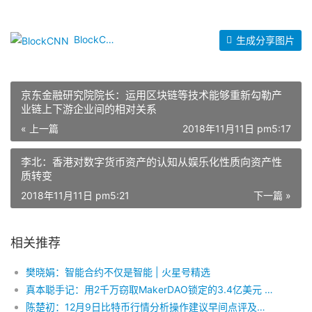
BlockCNN
生成分享图片
京东金融研究院院长：运用区块链等技术能够重新勾勒产
业链上下游企业间的相对关系
« 上一篇
2018年11月11日 pm5:17
李北：香港对数字货币资产的认知从娱乐化性质向资产性
质转变
2018年11月11日 pm5:21
下一篇 »
相关推荐
樊晓娟：智能合约不仅是智能 | 火星号精选
真本聪手记：用2千万窃取MakerDAO锁定的3.4亿美元 | 火星号精选
陈楚初：12月9日比特币行情分析操作建议早间点评及具体思路