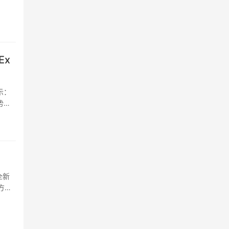
Ex
表示：
势联
是否
热度
成部
也对
全新
家
方