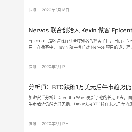
可以触达更多币安无法无法提供服务的地区。Binance 
金、交易对和上架代币清单，以及多语言支持，并与币安
快讯
2020年2月18日
staking 和场外 OTC 交易功能，以及基于 IEO 平台的
Nervos 联合创始人 Kevin 做客 Ep
Epicenter 是区块链行业全球知名的播客节目，日前，Ner
目。在播客中，Kevin 和主播们对 Nervos 项目
展望。
Epicenter 于 2013 年开播，致力于给行业人
快讯
2020年2月17日
一。节目会定期邀请区块链行业中颇具影响力的商界领袖、
Andresen、以太坊创始人 Vitalik 等都曾做客过 Epice
分析师：BTC跌破1万美元后牛市趋势仍
加密货币分析师Dave the Wave更新了他的长期
牛市趋势仍然完好无损。Dave认为BTC将在未来几年内
示，短期内比特币有可能继续向下调整至8400美元的区间。（Th
快讯
2020年2月17日