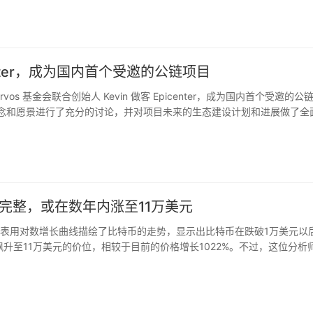
Cloud 服务是一个一站式解决方案，具有易于使用的仪表板，允许客户管
全球交易所进行深度共享，以及生态系统合作的机会。未来，币安还计划
上币功能。
icenter，成为国内首个受邀的公链项目
vos 基金会联合创始人 Kevin 做客 Epicenter，成为国内首个受邀的公
的设计理念和愿景进行了充分的讨论，并对项目未来的生态建设计划和进展做了全
士带来独特的观点，同时揭示区块链的现状和行业趋势，现已成为行业中最知名的播
工程师、学者和企业家，并对其进行深度采访。比特币奠基人之一 Gavi
nter，现在已更新至第 326 期。
完整，或在数年内涨至11万美元
图表，图表用对数增长曲线描绘了比特币的走势，显示出比特币在跌破1万美元以
飙升至11万美元的价位，相较于目前的价格增长1022%。不过，这位分析
e Daily Hodl）