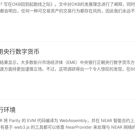
是OKB? 写在OKB回到起跑线之际》。文中对OKB的发展理念进行了阐释，同
者都会明白，任何一种可交易资产的交易行为都存在风险，因此我们永远
的未来不看好，那么他不应该参与OKB的交易；如果大家看好OKEx平台
B即可。我们衷心希望所有的OKB支持者能以理性的态度审视每一次的交易
和服务体验，推出越来越多的产品和创新，争取每两个月发布一个重大产品，
动生态建设工作，不仅要让OKB在OKEx平台上以越来越多的形式去让利
KB有更多的价值支撑。
用央行数字货币
结果显示，大多数新兴市场经济体（EME）中央银行正朝央行数字货币方
渡方面持更加谨慎立场。不过，这项调研得出一个令人惊叹的发现，在6
0%将在未来三年内发行央行数字货币，受众群体数量将占到世界总人口20
化的，但相比于加密货币和稳定币更有大规模普及潜力。
执行环境
R 将 Parity 的 EVM 代码编译为 WebAssembly，并在 NEAR 智能合约
web3.js 的工具都可以依靠 NearProvider 来处理与 NEAR 网络
EAR 中。只需在在 truffle.js 中添加另一个网络即可设置合约。NEA