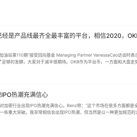
dit/ 比特币论坛的依赖。这表明比特币已经成熟并开始流行。”
现在已经是产品线最齐全最丰富的平台，相信2020，OK
加油站第110期”接受回向基金 Managing Partner VanessaCao访谈时
了足够的发酵，大家对于减半很期待。OKB作为平台币，一方面和大盘走
台赋能可带来价值的增长。两者的综合情况很大程度上反映了数字资产行业
链DEX的上线，更重要的其实是整个市场看好行业未来以及币圈投资者关注
KEx平台的业务，OKT是OKChain的底层通证，是Dpos共识的必要组
户更多、更好的体验。
现IPO热潮充满信心
颜值和高智商顶尖的小姐姐们，情人节跟499小姐姐们云过节表示很开心；
z表示，对加密行业出现IPO热潮充满信心。Benz称：“这个市场在很多方面都是
kex核心价值观是团队第一 正直为本 心怀感恩，OKEx既是一个温暖的大
一些重大突破。我非常相信会出现IPO热潮，但当然是以一种更加规范的
）