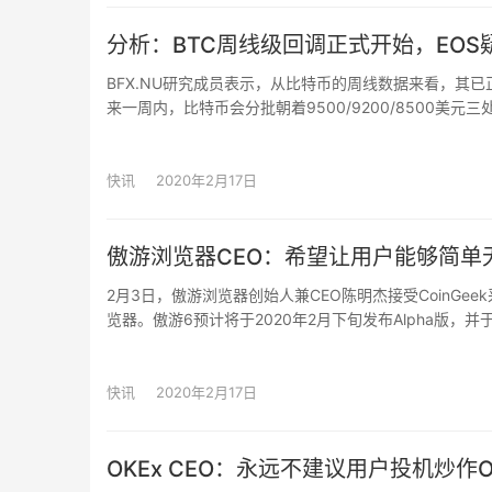
分析：BTC周线级回调正式开始，EO
BFX.NU研究成员表示，从比特币的周线数据来看，其已
来一周内，比特币会分批朝着9500/9200/8500
后，现货资金流入规模未及时跟补前进，导致买盘愈显薄
此前出现明显超买的币种，会继续回吐涨幅。从全网消息面
约的空单持仓也出现了规模性的增长，随后盘面出现明显
快讯
2020年2月17日
扩大，而此前的空单未发现明显的止盈操作现象，从盘面
扩大负面消息，以达到目标价可能。
傲游浏览器CEO：希望让用户能够简单
2月3日，傲游浏览器创始人兼CEO陈明杰接受CoinG
览器。傲游6预计将于2020年2月下旬发布Alpha版，
户使用各种区块链功能；2. 一个全能型协议，方便获得和
Web App。陈明杰表示，我们希望傲游浏览器成为一
标：让用户能够简单无缝地使用BSV应用，他们甚至无
快讯
2020年2月17日
够赚取电子货币。这就是互联网的未来，也是我们相信BSV的原
OKEx CEO：永远不建议用户投机炒