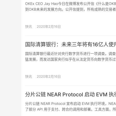
OKEx CEO Jay Hao今日在微博发布公开信《什么
到OKB未来的发展方向。公开信提到，所有成熟的交易
用户来投机炒作OKB。我们的原则是，如果对OKEx平台
来，也愿意与OKEx共同成长，那么长期持有一点点OK
为。Jay Hao表示，未来，我们承诺会不断优化产品
快讯
2020年2月16日
业内最为顶级的服务回报大家。我们也会围绕OKB持续推
户，更要让OKB在外部越来越多的应用场景中落地，让O
国际清算银行：未来三年将有16亿人使
国际清算银行最近针对央行数字货币进行一项调查。调查
猛发展，而发达国家央行似乎在从法定货币向数字货币过
盖75%全球人口和90%经济产出国家中央银行中，有1
16亿人。国际清算银行认为，虽然央行数字货币是中心
快讯
2020年2月16日
分片公链 NEAR Protocol 启动 EVM 
分片公链 NEAR Protocol 宣布启动 EVM 执行环境，NEA
了部分 API 用于支付、跨合约调用和部署。工具方面，所有基于 
接，管理密钥，并将对象和 RPC 从以太坊的语义重新映射到 N