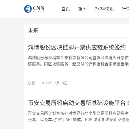
首页
新闻
7*24快讯
行
未来
鸿博股份区块链即开票供应链系统签约
鸿博股份与柬埔寨金象彩票有限公司签署区块链即开票供
链服务。同区块链服务一起交付的还包括符合柬埔寨当地
是中国即开型彩票供应商，拥有中国境内最大的即开型彩
开票供应链系统利用区块链技术提供的分布式数据库的特
中心服务器，篡改数据的技术难度；时间戳、链式结构、
快讯
2020年2月18日
段；哈希函数提供了数据安全可靠不被篡改的严格校验；
的诉求。未来，鸿博股份会继续扩展即开票供应链的业务
在链上签订合约、确认设计，降低沟通成本，提升管理效
币安交易所将启动交易所基础设施平台 Bina
币安交易所计划宣布针对世界各地小型交易所将启动数字资产交
交易，以及本地银行 API 集成、P2P 法币加密货币交易服
安全控制和流动性，这些本地交易所可拥有自己的品牌和