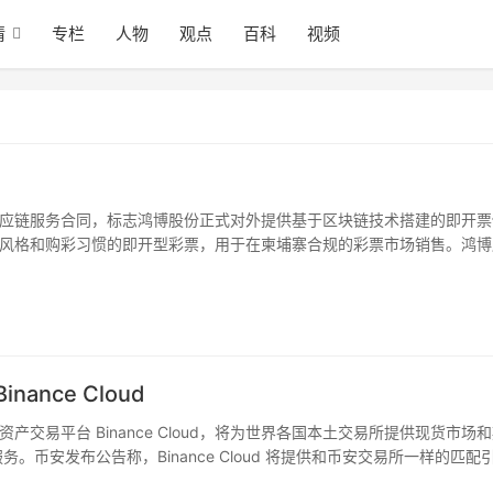
情
专栏
人物
观点
百科
视频
应链服务合同，标志鸿博股份正式对外提供基于区块链技术搭建的即开票
风格和购彩习惯的即开型彩票，用于在柬埔寨合规的彩票市场销售。鸿博
票生产基地。柬埔寨金象公司持有柬埔寨政府颁发的彩票运营牌照。区块
点在数据安全层面提供高性价比的解决方案，共识机制提高防范外部黑客
非对称加密可以在多环节交接和工作配合中，提供可追踪与不可抵赖的有
联盟链的透明访问，提供过程可视、数据可视的特性，实现公开、公平、
范围，面向彩票运营商会提供降本增效的解决方案。加入联盟链的供应商
益。
nce Cloud
易平台 Binance Cloud，将为世界各国本土交易所提供现货市场
务。币安发布公告称，Binance Cloud 将提供和币安交易所一样的匹配
当地不同的法币，但后端基本上是一样的，这将带来更多的流动性好处，