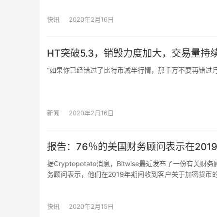
来将允许 EVM 执行环境中的合约通过无需信任的 ETH 和
快讯
2020年2月16日
HT突破5.3，销毁力度加大，交易量
“如果你已经错过了比特币减半行情，那千万不要再错过月
新闻
2020年2月16日
报告：76％的美国财务顾问表示在20
据Cryptopotato消息，Bitwise最近发布了一
务顾问表示，他们在2019年期间收到客户关于加密货币
字资产；已经购买加密货币的财务顾问中有42％打算在
6％的人已将数字资产分配到客户的投资组合中，造成这
快讯
2020年2月15日