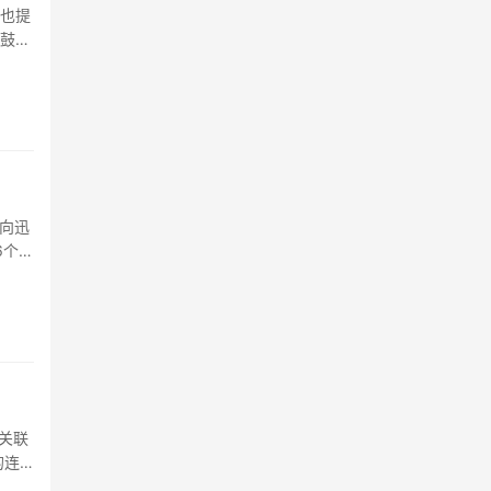
时也提
不鼓励
的未
行
拿出
用
向迅
6个覆
%，即
上关联
的连
R 未