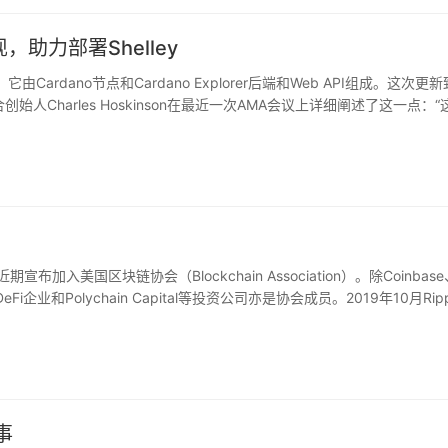
实现，助力部署Shelley
，它由Cardano节点和Cardano Explorer后端和Web API组成。这次更
始人Charles Hoskinson在最近一次AMA会议上详细阐述了这一点：“
大的团队在这个软件上持续工作了18个月。”作为部署Shelley的新“架构
非常关键，同时增加了TPS。这还将使节点能够很容易地合并到其他系统中，
方开发人员和企业提供在Cardano区块链上进行创新的能力。
tion）近期宣布加入美国区块链协会（Blockchain Association）。除Coinbas
i企业和Polychain Capital等投资公司亦是协会成员。2019年10月Ripp
有关区块链等新一代金融的技术知识。Stellar发展基金会表示，作为该
ar及其生态系统的未来前景，并参与制定相关法律和规章制度的讨论。
事