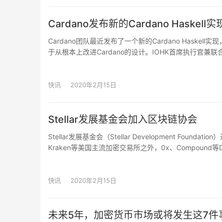
Cardano发布新的Cardano Haskell
Cardano团队最近发布了一个新的Cardano Haskell实现
于从根本上改进Cardano的设计。IOHK首席执行官兼联合创
个软件构成了我们部署Shelley的基础。我们已经和一个庞
础”，以及随后的Goguen，这对于未来完成无缝集成
是加密货币交易所使用的系统。该实现的重点还包括为第三
快讯
2020年2月15日
（AMBCrypto）
Stellar发展基金会加入区块链协会
Stellar发展基金会（Stellar Development Founda
Kraken等美国主流加密交易所之外，0x、Compound等DeF
加入了该协会。协会的活动主要包括向美国政策制定者分享
的一员，将与金融机构、政府机构等相关方共享Stell
（Crypto.Watch）
快讯
2020年2月15日
未来5年，加密货币市场或将发生这7件