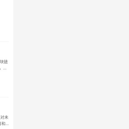
块链
，用
年又
行
上述
司监
服务、
是对未
者和