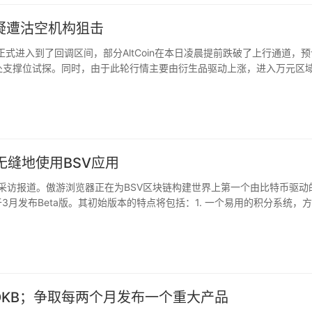
S疑遭沽空机构狙击
正式进入到了回调区间，部分AltCoin在本日凌晨提前跌破了上行通道，
美元三处支撑位试探。同时，由于此轮行情主要由衍生品驱动上涨，进入万元区
弱，卖盘套现需求持续增加，最终出现闪崩现象。预计未来一段时间内，
来看，15日下午开始，部分有关EOS的负面声音开始集体出现，全网E
异动，EOS领跌主流币板块。而从昨日晚间开始，EOS负面消息在社群进
数据和消息面配合过程情况来看，疑似遭遇沽空机构狙击，沽方正尝试进
无缝地使用BSV应用
eek采访报道。傲游浏览器正在为BSV区块链构建世界上第一个由比特币驱动
并于3月发布Beta版。其初始版本的特点将包括：1. 一个易用的积分系统，
展示区块链上的各种数据；3. 一系列的API接口，方便开发基于区块链
个在线应用平台，成为用户了解结合了互联网的精彩BSV世界的窗口。我们
需知晓背后涉及到了BSV。用户只知道他们通过线上内容、数据、互动和活
因。（BSVOfficial）
作OKB；争取每两个月发布一个重大产品