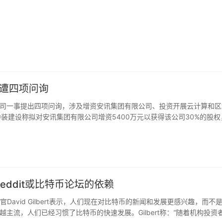
设遭四项问询
司一事提出四项问询，涉及增资安讯集团有限公司、投资开展云计算和区
装建设称拟对安讯集团有限公司增资5400万元以获得该公司30%的股权
设补充披露安迅集团有限公司的经营情况、增资前后的股权结构和最近一
中装建设说明投资开展云计算和区块链业务是否具有相应的业务基础和可
在本函发出之日前三个月股票交易情况及未来三个月增减持计划等。对于
2月18日前将有关说明材料报送并对外披露，同时抄报深圳证监局上市公
设立全资子公司“深圳市中装云计算科技有限公司”，经营范围包括云平台
Reddit或比特币论坛的依赖
tar首席执行官David Gilbert表示，人们现在对比特币的新闻和发展更感兴趣，而不
流，人们已经习惯了比特币的快速发展。Gilbert称：“随着机构投资