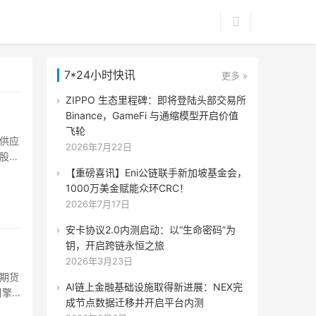
7*24小时快讯
更多 »
ZIPPO 生态里程碑：即将登陆头部交易所
Binance，GameFi 与通缩模型开启价值
飞轮
供应
2026年7月22日
股份
链即
【重磅喜讯】Eni公链联手新加坡基金会，
攻击
1000万美金赋能众环CRC！
效手
2026年7月17日
公正
安卡协议2.0内测启动：以“生命密码”为
可以
钥，开启跨链永恒之旅
2026年3月23日
和期货
AI链上金融基础设施取得新进展：NEX完
引擎、
成节点数据迁移并开启平台内测
以及