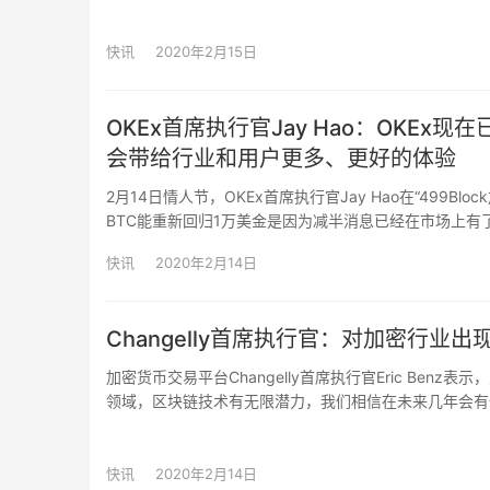
更多主流公司表达了对比特币的兴趣，它设法摆脱了对Red
快讯
2020年2月15日
OKEx首席执行官Jay Hao：OKEx
会带给行业和用户更多、更好的体验
2月14日情人节，OKEx首席执行官Jay Hao在“499Block
BTC能重新回归1万美金是因为减半消息已经在市场上有
动，一方面，它又是和OKEx的业务成正相关，通过平
快讯
2020年2月14日
在向繁荣方向发展。此次OKB的上涨一方面是伴随着公
升温的表现。并提到OKB的背后是OKEx生态，价值支撑是O
分，二者没有直接关系；2020，OKEx会带给行业和用
Changelly首席执行官：对加密行业出
访谈中杰伦对499表示高度肯定，提到499聚集了业内
加密货币交易平台Changelly首席执行官Eric Ben
于目前正在云办公的okex小伙们与给予高度赞赏，提出o
领域，区块链技术有无限潜力，我们相信在未来几年会有
庭，也是一个斗志昂扬的战队
式。我很期待这些项目将带来什么惊喜。”（CryptoDaily
快讯
2020年2月14日