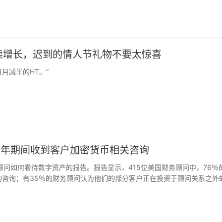
 NEAR 桥接调用以太坊。
持续增长，迟到的情人节礼物不要太惊喜
月减半的HT。”
19年期间收到客户加密货币相关咨询
份有关财务顾问如何看待数字资产的报告。报告显示，415位美国财务顾问中，76％
的咨询；有35％的财务顾问认为他们的部分客户正在投资于顾问关系之外
未来12个月内增加数字资产的持有量。尽管兴趣增加了，但所有财务顾问
种情况的主要原因包括监管问题和高波动性。