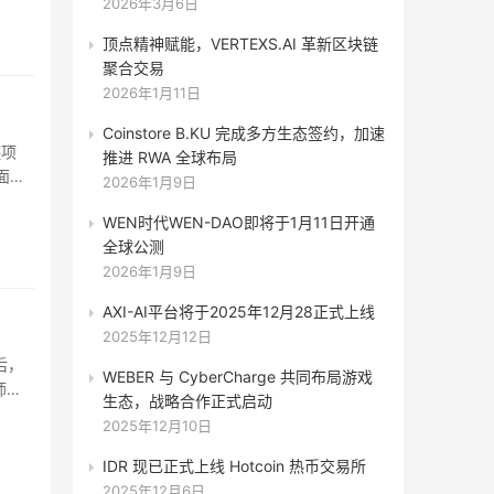
2026年3月6日
理资
增加
顶点精神赋能，VERTEXS.AI 革新区块链
聚合交易
2026年1月11日
Coinstore B.KU 完成多方生态签约，加速
链项
推进 RWA 全球布局
面的
2026年1月9日
WEN时代WEN-DAO即将于1月11日开通
全球公测
客之
2026年1月9日
n
AXI-AI平台将于2025年12月28正式上线
2025年12月12日
后，
WEBER 与 CyberCharge 共同布局游戏
师表
生态，战略合作正式启动
2025年12月10日
IDR 现已正式上线 Hotcoin 热币交易所
2025年12月6日