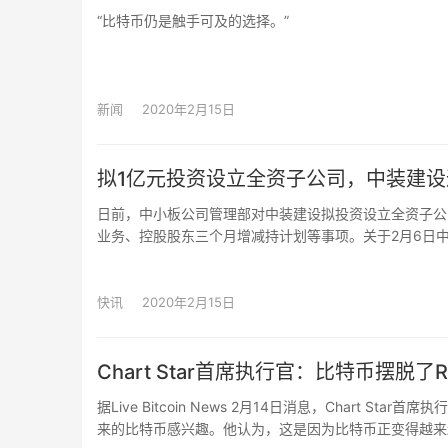
“比特币仍是触手可及的选择。”
新闻
2020年2月15日
拟1亿元投资设立全资子公司，中装建
日前，中小板公司管理部对中装建设拟投资设立全资子公
业务、控股股东三个月增减持计划等事项。关于2月6日中
于延伸区块链项目的决定，中小板公司管理部要求中装建
一期的主要财务指标等。此外，中小板公司管理部还要求
性。公司控股股东、实际控制人、董监高及其一致行动人
快讯
2020年2月15日
事项，中小板公司管理部要求中装建设做出书面说明，在
管处。此前消息，中装建设宣布拟以自有资金1亿元投资
云软件服务、云基础设施服务、大数据服务等。
Chart Star首席执行官：比特币摆脱了
据Live Bitcoin News 2月14日消息，Chart S
来的比特币感兴趣。他认为，这是因为比特币正变得越来越主