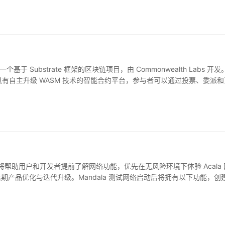
一个基于 Substrate 框架的区块链项目，由 Commonwealth Labs 开发
一个高性能，具有自主升级 WASM 技术的智能合约平台，参与者可以通过投票、委派
p 活动，为以太坊 ETH 持有派发 EDG 代币。Edgeware 项目曾遭遇两次
Cosmos 研究员主导的一次「零时差分叉」，Edgeware 随后表示将该
月 12 日，后来又推迟至 2 月 17 日。
该测试网络将帮助用户和开发者提前了解网络功能，优先在无风险环境下体验 Acala
行后期产品优化与迭代升级。Mandala 测试网络启动后将拥有以下功能，创
 作为抵押品，处理清算资产的拍卖模块，简单的 oracle 实现，通过简单线
机的服务器，内置的去中心化交易所，支持 aUSD,ACA 和其他支持的代
领域中的应用管理，尤其关注那些开放金融中基础结构的应用程序，比如稳定的货币
 以 1:1 锚定美元固定汇率。据 Block123.com 显示，Acala Netwo