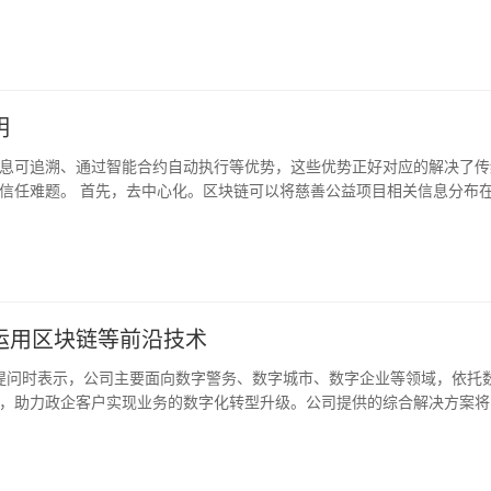
面向各级卫健委或其他单位应急指挥部，提供对应急物资的集中入库、分配
疗机构库存上报不及时、上级分配审批不及时、汇总统计工作量大等问题
明
息可追溯、通过智能合约自动执行等优势，这些优势正好对应的解决了传
信任难题。 首先，去中心化。区块链可以将慈善公益项目相关信息分布
大，这样就杜绝了某一个组织或个人操控一个慈善公益项目为自己谋求利
的，监管机构及适格组织可以通过观察节点对每一笔交易进行查询和追溯
谁、是如何使用的、一共发放了几次、救助效果如何等等，可以点对点的
捐项目直接关联，每笔款项流通数据都被储存并固化，各方均可进行查看
透明性。最后，区块链智能合约的使用，解决了传统慈善公益项目中复杂
，智能合约就可以自动执行。
运用区块链等前沿技术
资者提问时表示，公司主要面向数字警务、数字城市、数字企业等领域，依托
，助力政企客户实现业务的数字化转型升级。公司提供的综合解决方案将
的团队研究5G技术在公司业务中的应用。