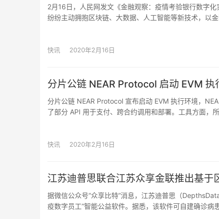
2月16日，人民网发文《金融观察：疫情考验银行数字
纷纷主动拥抱区块链、大数据、人工智能等新技术，以金
数字化的银行金融服务也迎来了一次阶段性“大考”。S
受疫情影响，急需资金用于支付员工工资、添置防疫物资
在困难的上游小企业37户，依托以该集团为核心的应收
快讯
2020年2月16日
款，即可在线实时转让给浙商银行获得流动资金。据悉，疫
分片公链 NEAR Protocol 启动 EVM 
分片公链 NEAR Protocol 宣布启动 EVM 执行环境，NEA
了部分 API 用于支付、跨合约调用和部署。工具方面，所有基于 
接，管理密钥，并将对象和 RPC 从以太坊的语义重新映射到 N
来将允许 EVM 执行环境中的合约通过无需信任的 ETH 和
快讯
2020年2月16日
江苏迪普思联合江苏众享金联推出基于区
据微信公众号“众享比特”消息，江苏迪普思（Depths
疫数字员工”智能公益软件。据悉，该软件可自建确诊病
自动化筛查员工行程风险; 疫情期间，每日定时形成风