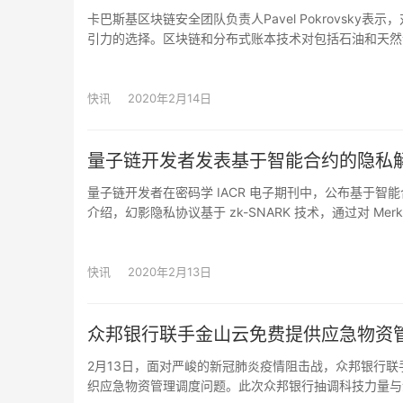
卡巴斯基区块链安全团队负责人Pavel Pokrovsk
引力的选择。区块链和分布式账本技术对包括石油和天然
气行业超过40％的高管正在考虑将区块链技术。区块链
降低成本并提高供应链的透明度。（Cointelegraph）
快讯
2020年2月14日
量子链开发者发表基于智能合约的隐私
量子链开发者在密码学 IACR 电子期刊中，公布基于智能合约
介绍，幻影隐私协议基于 zk-SNARK 技术，通过对 M
上，实现隐私资产的发行和管理，相比 AZTEC 只能
时隐藏交易金额和交易地址，该协议同时提供隐私资产和公
划支持其他的智能合约网络。
快讯
2020年2月13日
众邦银行联手金山云免费提供应急物资
2月13日，面对严峻的新冠肺炎疫情阻击战，众邦银行
织应急物资管理调度问题。此次众邦银行抽调科技力量与