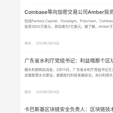
Coinbase等向加密交易公司Amber投
包括Pantera Capital、Paradigm、Polychai
投资2800万美元，其估值为1亿美元。据了解，Ambe
为Amber AI的公司。他们最初使用人工智能算法来交
在巨大的套利机会。（福布斯）
快讯
2020年2月14日
广东省水利厅党组书记：利益哦那个区
据水利部网站消息，2月10日，广东省水利厅党组书记
加强智慧水文建设，紧跟现代科技发展前沿，充分利用大
支撑智慧水利建设作出新贡献。
快讯
2020年2月14日
卡巴斯基区块链安全负责人：区块链技