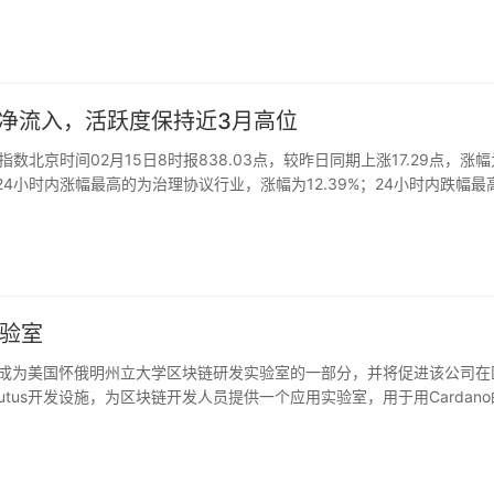
持续小幅净流入，活跃度保持近3月高位
I指数北京时间02月15日8时报838.03点，较昨日同期上涨17.29点，涨幅
行业中，24小时内涨幅最高的为治理协议行业，涨幅为12.39%；24小时内跌幅最
降16.93%，转账数较前日上升7.6%。Coinwalle分析师Jeffrey认
，短期或将震荡上行。
USDT网格交易，区间63.8600-91.9900 USDT，高抛低吸，赚取收益。
实验室
中心将成为美国怀俄明州立大学区块链研发实验室的一部分，并将促进该公司在
tus开发设施，为区块链开发人员提供一个应用实验室，用于用Cardano
源。还将有一个新的硬件工具的设计工作室，将为Cardano提供认证
HK还向ADA提供了50万美元的赠款，用于研究和开发新的区块链应用，