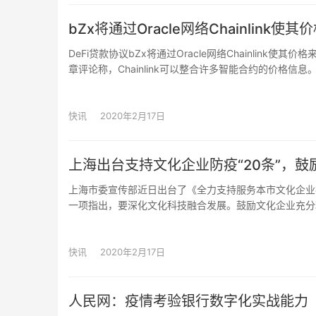
专注 DeFi 领域中的应用管理，尤其关注那些开放金融
aUSD 是一种多抵押加密货币， 以 1:1 锚定美元固定汇
bZx将通过Oracle网络Chainlink使
DeFi贷款协议bZx将通过Oracle网络Chainlin
章评论称，Chainlink可以整合许多智能合约的价格
多。（Trustnodes）
快讯
2020年2月17日
上海出台支持文化企业防疫“20条”，
上海市委宣传部近日出台了《全力支持服务本市文化企业疫
一项指出，要深化文化科技融合发展。鼓励文化企业充分
技，培育壮大电子竞技、数字动漫、在线旅游、智慧传媒
快讯
2020年2月17日
人民网：疫情考验银行数字化实战能力