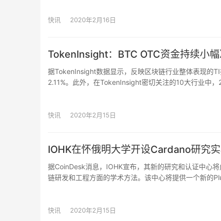
务。
快讯
2020年2月16日
TokenInsight：BTC OTC资金
据TokenInsight数据显示，反映区块链行业整体表现的T
2.11%。此外，在TokenInsight密切关注的10大
为金融服务行业，跌幅为2.07%。
据监测显示，BTC 24h成交额为$431亿，活跃地址数较前日下
快讯
2020年2月15日
BTC OTC资金持续小幅净流入，活跃度保持近3月高位
另据Bituniverse智能AI量化分析，今日行情可开启LTC/
IOHK在怀俄明大学开设Cardano研究
据CoinDesk消息，IOHK宣布，其新的研究和认证
注：以上内容仅供参考，不构成投资建议。
链研发和工程方面的学术方法。该中心将提供一个新的Plu
能合约语言编写代码，以及用于试验新解决方案的工具和资
应用程序。作为与美国怀俄明州立大学合作的一部分，IO
新的可追溯性工具和供应链管理。
快讯
2020年2月15日