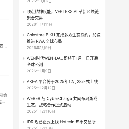
2026年3月6日
顶点精神赋能，VERTEXS.AI 革新区块链
聚合交易
2026年1月11日
Coinstore B.KU 完成多方生态签约，加速
。
推进 RWA 全球布局
和互相
2026年1月9日
延期，
WEN时代WEN-DAO即将于1月11日开通
主网降
全球公测
2026年1月9日
AXI-AI平台将于2025年12月28正式上线
2025年12月12日
 网络
WEBER 与 CyberCharge 共同布局游戏
建、
生态，战略合作正式启动
性的智
2025年12月10日
币之
和增
IDR 现已正式上线 Hotcoin 热币交易所
rk
2025年12月6日