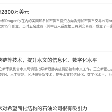
资2800万美元
n、Coinbase和Dragonfly在内的美国知名加密货币投资方向香港加密货币交易公司A
r于2015年创立，当时五名成员（其中四人系摩根士丹利交易员）成立了一
易中国股票和其他证券，随后在2017年夏天转向了加密货币，因为当时该市
块链等技术，提升水文的信息化、数字化水平
王立新率队到省水文局调研指导新冠肺炎疫情防控和水文工作。王立新指出
数据、人工智能、区块链等新技术，提升水文的信息化、数字化水平，为
术对希望简化结构的石油公司很有吸引力