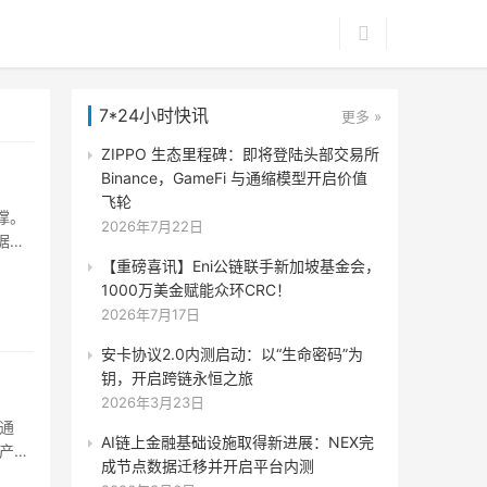
7*24小时快讯
更多 »
ZIPPO 生态里程碑：即将登陆头部交易所
Binance，GameFi 与通缩模型开启价值
飞轮
撑。
2026年7月22日
据、
面的
【重磅喜讯】Eni公链联手新加坡基金会，
、大
1000万美金赋能众环CRC！
2026年7月17日
安卡协议2.0内测启动：以“生命密码”为
钥，开启跨链永恒之旅
2026年3月23日
通
AI链上金融基础设施取得新进展：NEX完
产品
成节点数据迁移并开启平台内测