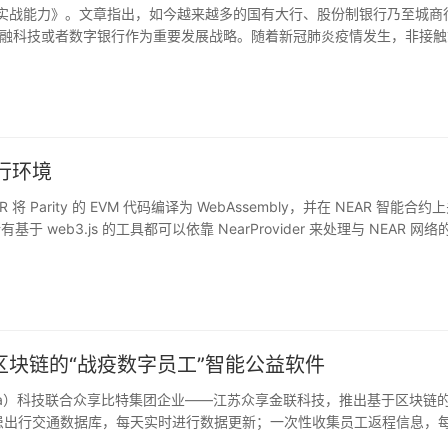
化实战能力》。文章指出，如今越来越多的国有大行、股份制银行乃至城商
融科技或者数字银行作为重要发展战略。随着新冠肺炎疫情发生，非接触
集团是一家主营大型公共服务设施的国有企业。集团上游供应商多为小微企
。浙商银行贵阳分行了解到这一情况后，迅速启动信贷“绿色通道”，梳理
款链平台商圈，通过区块链应收款支付工程款、劳务费等，企业收到区块
情管控期间，该行已有21户上游小微企业借此获得了2.2亿元资金补给
执行环境
R 将 Parity 的 EVM 代码编译为 WebAssembly，并在 NEAR 智能合约
web3.js 的工具都可以依靠 NearProvider 来处理与 NEAR 网络
EAR 中。只需在在 truffle.js 中添加另一个网络即可设置合约。NEA
 NEAR 桥接调用以太坊。
块链的“战疫数字员工”智能公益软件
Data）科技联合众享比特集团企业——江苏众享金联科技，推出基于区块链的
患出行交通数据库，每天实时进行数据更新；一次性收集员工返程信息，
险筛查报告并邮件反馈，让企业做好疫情风险防范；提供行程数据区块链保