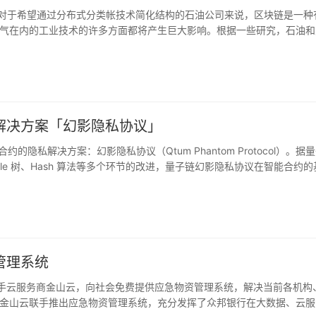
y表示，对于希望通过分布式分类帐技术简化结构的石油公司来说，区块链是一种
气在内的工业技术的许多方面都将产生巨大影响。根据一些研究，石油和
智能合约对石油和天然气特别有用。这使行业可以管理合同风险，并最大
解决方案「幻影隐私协议」
的隐私解决方案：幻影隐私协议（Qtum Phantom Protocol）。据
erkle 树、Hash 算法等多个环节的改进，量子链幻影隐私协议在智能合约
实现交易金额的隐私，无法隐藏交易地址，幻影协议实现了更彻底的隐私，可
开资产之间的互转功能。幻影隐私协议将率先在 Qtum 网络部署，同
管理系统
联手云服务商金山云，向社会免费提供应急物资管理系统，解决当前各机构
金山云联手推出应急物资管理系统，充分发挥了众邦银行在大数据、云服