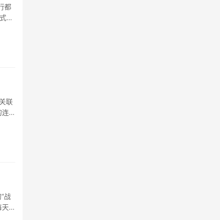
行都
式、
业，
出存
链应收
。
上关联
的连
R 未
“战
每天
障服