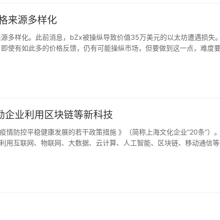
中基础结构的应用程序，比如稳定的货币和增加流动性，Acala 发行的稳定
率。
其价格来源多样化
k使其价格来源多样化。此前消息，bZx被操纵导致价值35万美元的以太坊遭遇损失
信息。即使有如此多的价格反馈，仍有可能操纵市场，但要做到这一点，难度
鼓励企业利用区块链等新科技
情防控平稳健康发展的若干政策措施 》（简称上海文化企业“20条”）
利用互联网、物联网、大数据、云计算、人工智能、区块链、移动通信等
、数字文博等新业态，支持一批高成长创新型中小文化企业。（澎湃新闻