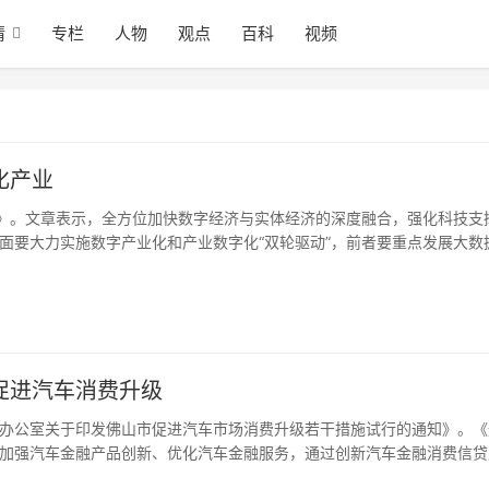
情
专栏
人物
观点
百科
视频
化产业
径》。文章表示，全方位加快数字经济与实体经济的深度融合，强化科技支
面要大力实施数字产业化和产业数字化“双轮驱动”，前者要重点发展大数
字化产业。此外，应建立健全数字经济发展的政策支撑体系，做好制度方
项融资等激励政策，调动科技型企业、科研机构等加大对物联网、云计算
促进汽车消费升级
办公室关于印发佛山市促进汽车市场消费升级若干措施试行的通知》。《
加强汽车金融产品创新、优化汽车金融服务，通过创新汽车金融消费信贷
新的应用促进汽车消费升级。（羊城派）