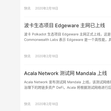
快讯
2020年2月18日
波卡生态项目 Edgeware 主网已上线
波卡 Polkadot 生态项目 Edgeware 主网正式上线，这是
Commonwealth Labs 表示 Edgeware 是
资助以升级网络。Edgeware 曾在去年进行过 lockdro
最早一次主网计划在去年 9 月 15 日上线，后遭遇竞争者 
级为测试网。Edgeware 在年初表示将主网上线日期定为 2 
快讯
2020年2月18日
Acala Network 测试网 Mandala 上线
Acala Network 宣布测试网 Mandala 上线，
治理下的跨链多资产 DeFi，Acala 将根据测试网络进
更新和管理抵押 aUSD 贷款，支持测试 DOT 和 BTC
能算法，取节点数量中间值，去容许最多 K 个被攻击或宕
间的即时交换。Acala Network，专注 DeFi 
快讯
2020年2月18日
加流动性，Acala 发行的稳定币 aUSD 是一种多抵押加密货币，