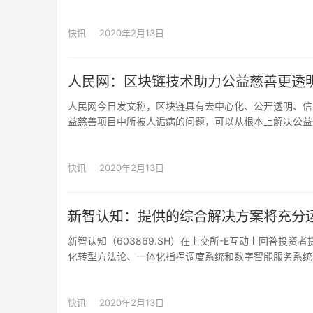
区块链、人工智能等方面的优势。“应急物资管理系统”
批，物资库存情况上报及信息提醒等一系列功能，解决医
快讯
2020年2月13日
人民网：区块链技术助力公益慈善更透
人民网今日发文称，区块链具有去中心化、公开透明、信
益慈善项目中所被人诟病的问题，可以从根本上解决公益
网各个节点上，同时篡改整个网络上所有节点数据难度极
其次，公开透明。区块链上所有的信息都是对全网络公开
样一来，就可以知道所捐助的每一笔款项的对应接收人是
快讯
2020年2月13日
和追溯相关的责任人。再次，信息可追溯。将捐赠人和受
督，对每一笔捐赠都了如指掌，保证公益项目的公开性和
程和暗箱操作等问题。只需要把相关的条件和要求设定后
新智认知：提供的综合解决方案将充分
新智认知（603869.SH）在上交所-E互动上回答投
化转型方法论、一体化指挥调度系统和数字智能服务系统
运用包括5G、区块链等在内的前沿技术，已经安排专门
快讯
2020年2月13日