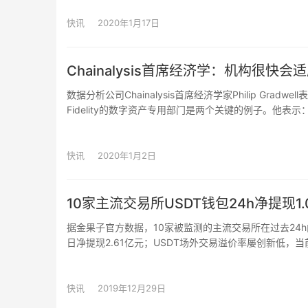
16:1，即借入USDT的人数非常多，累积价值也很大。
快讯
2020年1月17日
市场情绪在年后的美伊冲突后被彻底激发，从各种数据上
该支撑或将会回调至8500美元附近寻找下一支撑。在91
Chainalysis首席经济学：机构很快
数据分析公司Chainalysis首席经济学家Philip Gr
Fidelity的数字资产专用部门是两个关键的例子。他
险，机构的数量就会增加。这将为市场带来净收益。”
快讯
2020年1月2日
10家主流交易所USDT钱包24h净提现1.
据金果子官方数据，10家被监测的主流交易所在过去24h内，
日净提现2.61亿元；USDT场外交易溢价率屡创新低，
险。
快讯
2019年12月29日