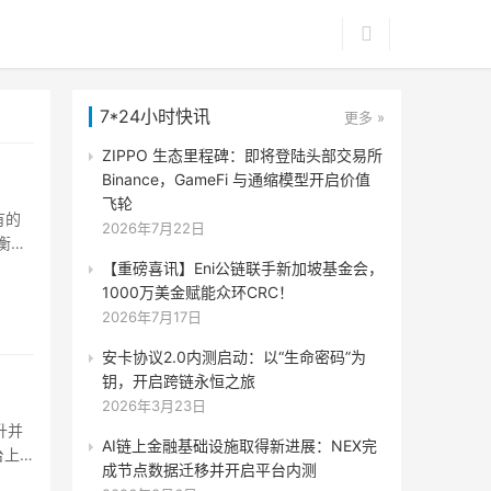
7*24小时快讯
更多 »
ZIPPO 生态里程碑：即将登陆头部交易所
Binance，GameFi 与通缩模型开启价值
飞轮
有的
2026年7月22日
衡系
风险
【重磅喜讯】Eni公链联手新加坡基金会，
1000万美金赋能众环CRC！
2026年7月17日
安卡协议2.0内测启动：以“生命密码”为
钥，开启跨链永恒之旅
2026年3月23日
升并
AI链上金融基础设施取得新进展：NEX完
台上
成节点数据迁移并开启平台内测