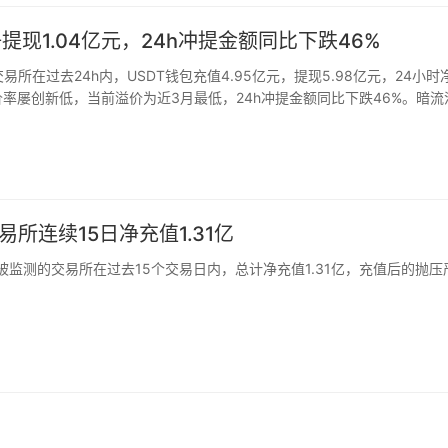
提现1.04亿元，24h冲提金额同比下跌46%
交易所在过去24h内，USDT钱包充值4.95亿元，提现5.98亿元，24小时
易溢价率屡创新低，当前溢价为近3月最低，24h冲提金额同比下跌46%。暗流
所连续15日净充值1.31亿
家被监测的交易所在过去15个交易日内，总计净充值1.31亿，充值后的抛压