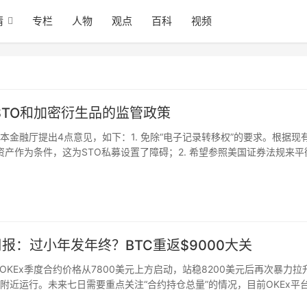
情
专栏
人物
观点
百科
视频
TO和加密衍生品的监管政策
金融厅提出4点意见，如下：1. 免除“电子记录转移权”的要求。根据现
资产作为条件，这为STO私募设置了障碍；2. 希望参照美国证券法规来平
的四倍，或针对不同币种设置；4. 指出了如何计算金融工具经营者的市场
ch）
周报：过小年发年终？BTC重返$9000大关
KEx季度合约价格从7800美元上方启动，站稳8200美元后再次暴力拉
美元附近运行。未来七日需要重点关注“合约持仓总量”的情况，目前OKEx平
量的累积也是市场风险的累积。另外“BTC杠杆多空比”目前达到了惊人的