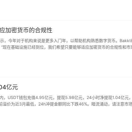
都可以看到散户在竞相做多。季度合约8850美元一线成为观察位，下行
70美元位置的MA200是可见的上方阻力。中线看涨格局不变。
会适应加密货币的合规性
adwell表示，今年对于机构来说是更多入门年，以帮助机构熟悉数字货币。Bakkt
表示：“现在基础设施已经到位，我们希望只要能够适应加密货币的合规性和市
04亿元
USDT钱包充值4.95亿元，提现5.98亿元，24小时净提现1.04亿元
当前溢价为近3月最低，24h冲提金额同比下跌46%。暗流涌动，请注意市