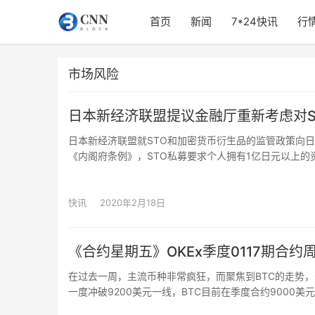
首页
新闻
7*24快讯
行
市场风险
日本新经济联盟提议金融厅重新考虑对S
日本新经济联盟就STO和加密货币衍生品的监管政策向日本
《内阁府条例》，STO私募要求个人拥有1亿日元以上的
统的平衡；3. 加密货币衍生品杠杆倍数设置为当前水平
当量、交易对手风险当量和基本风险当量。（Crypto.Wat
快讯
2020年2月18日
《合约星期五》OKEx季度0117期合约
在过去一周，主流币种非常疯狂，而聚焦到BTC的走势，O
一度冲破9200美元一线，BTC目前在季度合约9000
该数值逼近900万张，创9月25日以来的最高位，持仓总