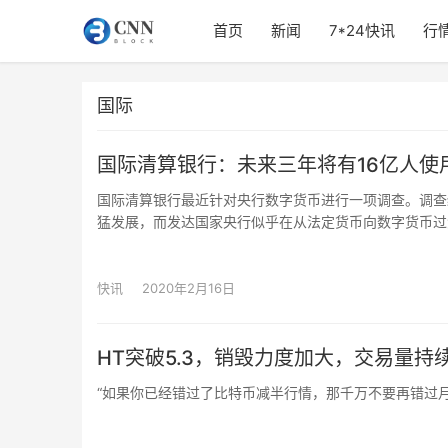
首页
新闻
7*24快讯
行
国际
国际清算银行：未来三年将有16亿人使
国际清算银行最近针对央行数字货币进行一项调查。调查
猛发展，而发达国家央行似乎在从法定货币向数字货币过
盖75%全球人口和90%经济产出国家中央银行中，有1
16亿人。国际清算银行认为，虽然央行数字货币是中心
快讯
2020年2月16日
HT突破5.3，销毁力度加大，交易量
“如果你已经错过了比特币减半行情，那千万不要再错过月