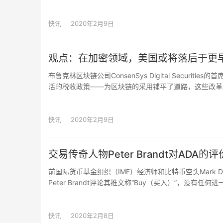
求，即考虑到亚历山大·温尼克的国籍及同意引渡到俄罗斯的情况
此前已被引渡到法国。注：据百科，照会（diplomati
快讯
2020年2月9日
观点：在加密领域，美国或将落后于更
布鲁克林区块链公司ConsenSys Digital Securit
活的税收政策——为区块链的采用铺平了道路，这些改革
经济竞争力和国家安全。”（AMBCrypto）
快讯
2020年2月9日
交易传奇人物Peter Brandt对ADA的评
前国际货币基金组织（IMF）经济师和比特币空头Mark
Peter Brandt评论其推文称“Buy（买入）”，没有
面。（U.Today）
快讯
2020年2月8日