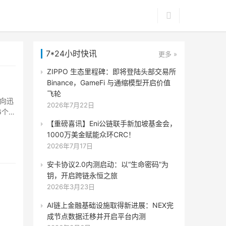
7*24小时快讯
更多 »
ZIPPO 生态里程碑：即将登陆头部交易所
Binance，GameFi 与通缩模型开启价值
飞轮
向迅
2026年7月22日
6个覆
%，即
【重磅喜讯】Eni公链联手新加坡基金会，
1000万美金赋能众环CRC！
2026年7月17日
安卡协议2.0内测启动：以“生命密码”为
钥，开启跨链永恒之旅
2026年3月23日
AI链上金融基础设施取得新进展：NEX完
成节点数据迁移并开启平台内测