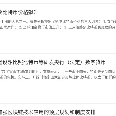
定程度上意味着短时回调的底部或介于9650美元~9700美元之间，若在本
0美元并突破前高的可能性，提醒投资人可留意在上述区间建仓机会。
致比特币价格飙升
币上涨的因素之一。有关分析提出了影响比特币价格的三大因素： 1. 春节
末涨至230美元后进入小幅整理阶段，日内支撑位在220美元附近，阻力
运作； 2. 全球加密货币市值上升； 3. 二月始终是比特币表现强的
有测试前高的可能性，反之或进入横盘整理行情。XRP则不出意料的未能
）表示：“最近比特币的上涨可以归因于持续的经济不确定。但是新冠状病毒的爆发
落至0.2727支撑位附近，随着成交量的逐渐萎缩，该币种短时间内恐难有
e Group）的财务执行官奈杰尔.格林（Nigel Green）指出，疫情的
元（30.59%）。注：开盘时间以香港时间0点为准
随着市场信任度的下降，比特币和其他数字资产的价值都会增高。
x平台24小时合约交易额39.5亿美元。风险提示：入市有风险，投资需谨慎。
是设想比照比特币等研发央行（法定）数字货币
类“数字货币”的基本判断》，文章表示，，一些弱小国家，特别是受到国际
币的先机。实际上，开始时很多国家都是设想比照比特币、以太币那样的
何模仿比特币、以太币推出央行（法定）数字货币的成功案例！央行数字
之外的一种新货币！
加强区块链技术应用的顶层规划和制度安排
台24小时合约交易额54.2亿美元。