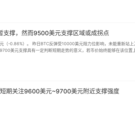
链公益的价值。（新浪财经）
短暂支撑，然而9500美元支撑区域或成拐点
美元（-0.86%）。 昨日BTC反弹受10000美元阻力位影响，未能重新站
为，9700美元支撑具有一定判断短期走势的意义，若币价始终能够在该位置
则应当相对放大本次回调的周期，鉴于9500美元为BTC在1月30日到2
的概率较高，因此币价能否在上述两个重要点位获得支撑将为本周后期走
有可能发生反弹，跌破9000美元才可能是进行更大周期回调的标志。
美元支撑位，然而从前期走势来看，币价自195美元上涨至今，仅仅在21
上方企稳则后市可期，反之或存在回落至200美元附近调整的可能性。XR
短期关注9600美元~9700美元附近支撑强度
时级别有大概率形成双顶，币价恐继续回落并在0.2467美元~0.2580美
元（-1.20%）。
级别BTC的MACD指标延续背离形态，币价始终没能出现有效回调，OK
正，一旦市场情绪回归理性，就是修正的开始。日内BTC虽短时创下近期最