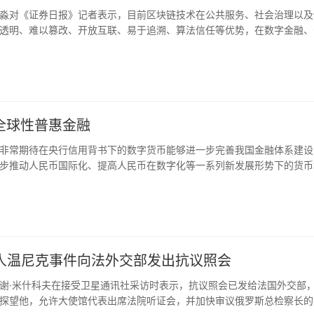
淼对《证券日报》记者表示，目前区块链技术在公共服务、社会治理以及
透明、难以篡改、开放互联、易于追溯、算法信任等优势，在数字金融、
，区块链技术应发挥其在教育、就业、养老、精准脱贫、医疗健康、商品
实体经济，惠及民生领域；从应用形式看，联盟链或将成为未来区块链应
强对联盟链的研究和开发。同时，要加强区块链技术应用的顶层规划和制
更好地参与国际竞争，杜绝借机神化、炒作区块链。
全球性普惠金融
非常期待在央行信用背书下的数字货币能够进一步完善我国金融体系建设
步推动人民币国际化、提高人民币在数字化等一系列新发展形势下的货币
证券日报网）
始人温尼克事件向法外交部发出抗议照会
谢·米什科夫在接受卫星通讯社采访时表示，抗议照会已发给法国外交部
探望他，允许大使馆代表出席法院听证会，并加快审议俄罗斯总检察长的