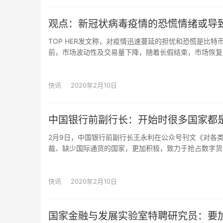
BTC 报9782.7美元(-0.83%)
幅至9700美元，但随即反弹回10000美元附近，这一
ETH 报220.12美元(-1.43%)
币价能够在该区域企稳，后半段仍存在重新站回1005
观点：新冠状病毒疫情的恐慌情绪或导
EOS 报4.858美元(-1.08%)
LTC 报73.55美元(-1.04%)
TOP HER发文称，对疫情迅速蔓延的担忧和恐慌是比特
主流币中，ETH短期内的上涨态势得到放缓，币价自上周
ETC 报11.725美元(-0.56%)
前，市场波动性及交易量下降，随着长假结束，市场恢复正常
224美元左右，短时若能重新站回该阻力位上方，本周仍
BCH报445.13美元(-1.91%)
一。 Digix的首席执行官肖恩·杰（Shaun Djie
续前期强势，多次试探0.2885美元区域阻力失败后已回
BSV 报351.2美元(0.69%)
最近最大的催化剂。” 独立国际金融咨询公司德维尔（deVer
为，投资人需留意下方支撑位的有效性。OKB暂报5.15美
XRP 报0.2699美元(-1.64%)
传统金融市场的影响越大，比特币的价格就会升得更高。
快讯
2020年2月10日
TRX报0.02165美元(-2.35%)
根据OKEx永续合约显示：
根据国际第三方统计机构CoinGecko数据显示，OKE
BTC 报10003.7美元(-1.02%)
中国银行前副行长：开始时很多国家都
ETH 报224.36美元(-1.16%)
EOS 报4.894美元(-0.85%)
2月9日，中国银行前副行长王永利在公众号刊文《对各
LTC 报75.44美元(-0.85%)
裁、缺少国际通货的国家，更加积极，致力于抢占数字货
ETC 报11.897美元(2.87%)
加密币研发央行（法定）数字货币。但至今还没有出现任
BCH报447.90美元(0.48%)
只能是现有法定货币的数字化，而不可能是现有法定货币
BSV 报345.95美元(2.48%)
快讯
2020年2月10日
XRP 报0.2763美元(-1.39%)
TRX报0.02179美元(-0.37%)
国家金融与发展实验室特聘研究员：要
根据国际第三方统计机构CoinGecko数据显示，OKEx平