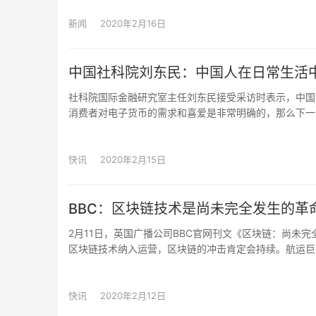
新闻
2020年2月16日
中国社科院刘东民：中国人在日常生活
社科院国际金融研究室主任刘东民接受采访时表示，中国
消费者对电子货币的需求和喜爱是非常明确的，那么下一
是其发行渠道和机制不同。至于中国目前对数字货币有怎
快讯
2020年2月15日
BBC：区块链技术是尚未完全发生的革
2月11日，英国广播公司BBC官网刊文《区块链：尚未
区块链技术纳入运营，区块链的冲击肯定会持续。航运巨头马士
输商品海关文件。卢森堡大学金融服务专家Gilbert F
支持者认为，它可能是传统数据库更好的替代品。
快讯
2020年2月12日