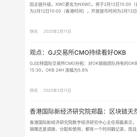
因主链升级，XWC更名为NXWC，将于2月12日15:00
为2月12日10:00（香港时间），开放提币时间为2月13日
Whitecoin是一条通过创新的MultiTunnelBlockcha
它作为Whitecoin生态系统的重要组成部分，通过RandomProo
矿池、智能合约平台构建成一个跨链的区块链生态综合体
快讯
2020年2月11日
观点：GJ交易所CMO持续看好OKB
GJ比特国际交易所CMO孙拓：对OK销毁团队持有的OK
15:30，OKB 24H 涨幅为5.8%
快讯
2020年2月11日
香港国际新经济研究院郑磊：区块链天
香港国际新经济研究院数字经济研究中心主任郑磊表示，
捐赠还是调拨、分配和使用，都有一个时间戳记录，而且
种信任机制，链上存储的数据可靠且不可篡改，天然适合