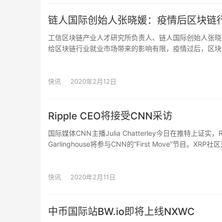
链人国际创始人张晓媛：疫情后区块链
工信区块链产业人才研究所负责人、链人国际创始人张晓
给区块链行业就业市场带来的影响有限，疫情过后，区块
经济”、无人配送等五大发展方向。（证券日报网）
快讯
2020年2月12日
Ripple CEO将接受CNN采访
国际媒体CNN主播Julia Chatterley今日在推特上证实，
Garlinghouse将参与CNN的“First Move”节目。
快讯
2020年2月11日
中币国际站BW.io即将上线NXWC