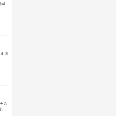
时间
有链，
中心化
截止到
无论
的一
性，