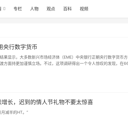
情
专栏
人物
观点
百科
视频
用央行数字货币
结果显示，大多数新兴市场经济体（EME）中央银行正朝央行数字货币方
渡方面持更加谨慎立场。不过，这项调研得出一个令人惊叹的发现，在6
0%将在未来三年内发行央行数字货币，受众群体数量将占到世界总人口20
化的，但相比于加密货币和稳定币更有大规模普及潜力。
持续增长，迟到的情人节礼物不要太惊喜
月减半的HT。”