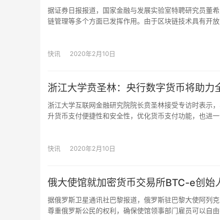
据证券日报报道，国家金融与发展实验室特聘研究员董希
风险提示：入市有风险，投资需谨慎。
链管理等多个方面已发挥作用。由于区块链技术具有开放
服务以及社会治理等都有广阔的应用前景。从应用方向看
伪、食品安全、公益、社会救助等领域的积极作用，赋能
主要形式，应逐步解决链上链下数据协同等问题，重点加
快讯
2020年2月10日
排，加速底层平台、业务应用等相关标准体系建设，以此
浙江大学贲圣林：央行数字货币将助力
浙江大学互联网金融研究院院长贲圣林接受专访时表示，
升货币支付便捷性和安全性，优化货币支付功能，也进一
位，为普惠金融在世界范围内的实现做出应有的贡献。（
快讯
2020年2月10日
俄大使馆就加密货币交易所BTC-e创
据俄罗斯卫星通讯社巴黎报道，俄罗斯驻巴黎大使阿列克
尊重俄罗斯公民的权利，确保使馆领事部门雇员可以自由