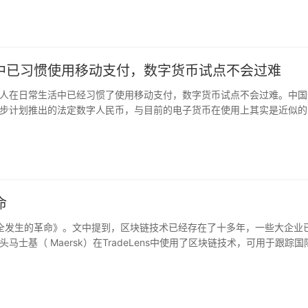
中已习惯使用移动支付，数字货币试点不会过难
人在日常生活中已经习惯了使用移动支付，数字货币试点不会过难。中国
步计划推出的法定数字人民币，与目前的电子货币在使用上其实是近似的
样的需求，还不好判断，但是这种需求可能还是有的。（俄罗斯卫星通讯
命
完全发生的革命》。文中提到，区块链技术已经存在了十多年，一些大企业
基（ Maersk）在TradeLens中使用了区块链技术，可用于跟踪国
ridgen教授建议采用分布式分类帐系统，该系统可以追踪大学颁发的证书和