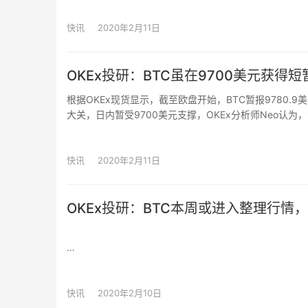
又能帮助公益项目节省信息披露成本，充分体现出了区块
快讯
2020年2月11日
OKEx投研：BTC虽在9700美元获得
根据OKEx现货显示，截至欧盘开始，BTC暂报9780.9
大关，日内暂受9700美元支撑，OKEx分析师Neo认
整理，那么上涨行情或在短期内再度启动，反之跌破该点位
日为期一周的震荡箱体上沿，币价在该点附近止跌并反弹
定基调。提醒投资人9000美元~9500美元整个区域都
快讯
2020年2月11日
主流币中，ETH日内延续盘整走势，目前暂时止跌于215
以及215美元两个区域做过短暂整理，因此若在210美元
OKEx投研：BTC本周或进入整理行情，
虽再度获得0.2674美元给与的支撑，然而若反弹无力，小
域形成右肩形态。
OKB暂报5.38美元（0.07%）。
根据OKEx现货显示，截至欧盘开始，BTC暂报9975.8美
注：开盘时间以香港时间0点为准
近期受减半效应以及积极看多的市场情绪影响，尽管4小时
快讯
2020年2月10日
根据OKEx永续合约显示：
析师Neo认为，背离形态可能会继续，但迟早会得到修