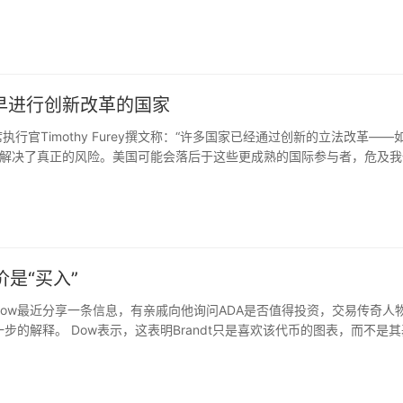
引渡他。据此前消息，加密货币交易所BTC-e创始人Alexander Vin
c note）是指国际间交往的书信形式，是对外交涉和礼仪往来的一种重要手
早进行创新改革的国家
ies的首席执行官Timothy Furey撰文称：“许多国家已经通过创新的立法改革——
解决了真正的风险。美国可能会落后于这些更成熟的国际参与者，危及我
价是“买入”
 Dow最近分享一条信息，有亲戚向他询问ADA是否值得投资，交易传奇人
任何进一步的解释。 Dow表示，这表明Brandt只是喜欢该代币的图表，而不是