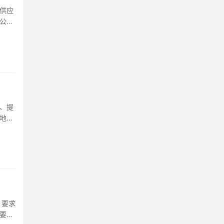
供应
公共
防
用的
度安
、提
地
，要求
要