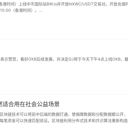
（香港时间）上线中币国际站BW.io并开放NXWC/USDT交易对。开放充值
15:00（香港时间）。
inCommunicationProtocal（MTBCP）协议实现区块链间价值互通互联的公
fofStake（RPOS）共识、WhitecoinAxis、Whitecoinwallet、去
。
B表示赞赏，看好OKB后续发展，并决定GJ将于今天下午4点上线OKB，
然适合用在社会公益场景
区块链技术可以将前中后端的数据打通，使捐赠数据和分配数据都公开，
每笔资金可以快速匹配验证。区块链利用分布式技术和共识算法重新构造
用在社会公益场景。区块链上的数据，既从技术上保障了公益数据的真实