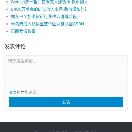
CoinUp罗一哲：在未来人即货币 货币即人
8400万美金的BTC流入市场 后市将如何？
寒冬已至加密货币行业进入洗牌阶段
青岛港加入航运业首个区块链联盟GSBN
币圈爱情故事
发表评论
请登录后评论...
登录
后才能评论