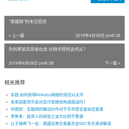
“英雄链”的末日狂欢
« 上一篇
2019年4月29日 pm6:29
负利率加无现金社会 比特币将何去何从？
2019年4月29日 pm6:38
下一篇 »
相关推荐
实践 如何获得Rinkeby网络的测试以太币
未来加密货币会对支付宝微信构成挑战吗？
华雨欢：互联网的推动炒作对于币市而言是益还是害
李笑来：投资人的经验之谈大比例不靠谱
让子弹再飞一会：美国证券交易委员会SEC专员演讲解读