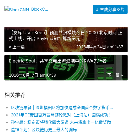
BlockCNN
生成分享图片
【友库 User Keep】预测共识模块今日 20:00 北京时间 正
式上线，开启 PayFi 认知结算新纪元
« 上一篇
2026年4月24日 am11:37
Electric Soul：共享充电出海浪潮中的RWA先行者
2026年6月17日 am10:39
下一篇 »
相关推荐
区块链早餐 | 深圳福田区将加快建成全国首个数字货币大厦；狄刚表示区块链正形成新的数据孤岛，跨链是方向
2021年CE帝国百万盲盒游轮派对（上海站）圆满成功！
孙宇晨：稳定币将强化四大渠道 未来将拿出一亿做奖励
造神计划：区块链历史上最大的骗局