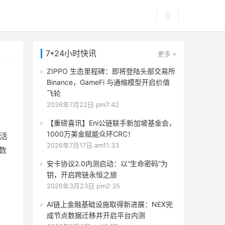
7*24小时快讯
更多 »
ZIPPO 生态里程碑：即将登陆头部交易所
Binance，GameFi 与通缩模型开启价值
飞轮
2026年7月22日 pm7:42
【重磅喜讯】Eni公链联手新加坡基金会，
1000万美金赋能众环CRC！
题活
2026年7月17日 am11:33
数
安卡协议2.0内测启动：以“生命密码”为
钥，开启跨链永恒之旅
2026年3月23日 pm2:35
AI链上金融基础设施取得新进展：NEX完
成节点数据迁移并开启平台内测