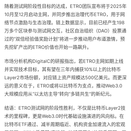
随着测试网阶段性目标的达成，ETRO团队宣布将于2025年
10月至12月启动主网，并同步推出治理代币ETRO，用于网
络节点激励与生态治理。链上数据显示，目前已经产生198
万多个区块参与测试网交互，社区自治组织（DAO）投票通
过的“双倍经验值奖励计划”将进一步推动用户布道激情，预
先挖矿产出的ETRO价值也开始一路飙升。
市场分析机构DigitalC的研报指出，‌若ETRO主网如期上线
并实现技术目标，其有望在三年内捕获10%以上的比特币
Layer2市场份额，对应链上资产规模达500亿美元‌。而更深
远的意义在于，ETRO或将以比特币为支点，推动Web3.0
大规模应用从“以太坊主导”转向“多链共生”的新纪元。
结语：ETRO测试网的阶段性胜利，不仅是比特币Layer2技
术的里程碑，更是Web3.0时代基础设施演进的风向标。在
比特币ETF通过、减半周期临近、机构资金加速流入的宏观