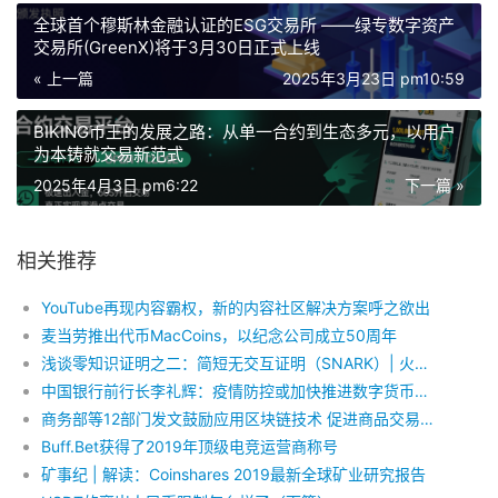
全球首个穆斯林金融认证的ESG交易所 ——绿专数字资产
交易所(GreenX)将于3月30日正式上线
« 上一篇
2025年3月23日 pm10:59
BIKING币王的发展之路：从单一合约到生态多元，以用户
为本铸就交易新范式
2025年4月3日 pm6:22
下一篇 »
相关推荐
YouTube再现内容霸权，新的内容社区解决方案呼之欲出
麦当劳推出代币MacCoins，以纪念公司成立50周年
浅谈零知识证明之二：简短无交互证明（SNARK）| 火星技术帖本文作者东泽，来自安比技术社区的小伙伴，目前就读于斯坦福大学，研究方向密码学，本系列文章来源于作者在斯坦福著名的课程《CS 251: Cryptocurrencies and blockchain technologies》上的学习笔记，该课程授课老师是密码学大拿 Dan Boneh。
中国银行前行长李礼辉：疫情防控或加快推进数字货币的发行
商务部等12部门发文鼓励应用区块链技术 促进商品交易发展
Buff.Bet获得了2019年顶级电竞运营商称号
矿事纪 | 解读：Coinshares 2019最新全球矿业研究报告